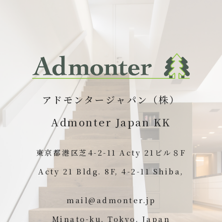
内
容
を
ス
キ
ッ
プ
アドモンタージャパン（株）
Admonter Japan KK
東京都港区芝4-2-11 Acty 21ビル８F
Acty 21 Bldg. 8F, 4-2-11 Shiba,
mail@admonter.jp
Minato-ku, Tokyo, Japan