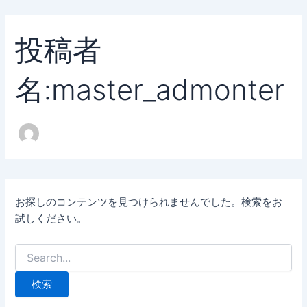
検
内
索
容
対
投稿者
を
象:
ス
キ
名:master_admonter
ッ
プ
お探しのコンテンツを見つけられませんでした。検索をお
試しください。